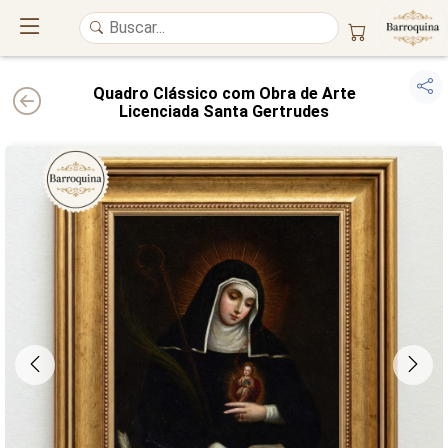
Quadro Clássico com Obra de Arte
Licenciada Santa Gertrudes
UM ATELIÊ 100% FINE ART
Trazemos a imponência das
maiores obras de arte do mundo
para o
alto padrão da sua casa. Nosso acervo reúne a genialidade de
grandes
pintores renomados
, resgatando
artes reais
e o requinte inconfundível
das obras do
século XIX
. Produção artesanal em
Canvas 100% Algodão
,
molduras em
Madeira Maciça
e impressão com
Pigmentação Mineral
.
QUALIDADE DE MUSEU
GARANTIA ETERNA