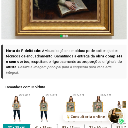
Curadoria das Campanhas
A seleção de obras-primas apresentadas em nossos vídeos nas redes
sociais, reunidas aqui para sua apreciação.
Nota de Fidelidade:
A visualização na moldura pode sofrer ajustes
técnicos de enquadramento. Garantimos a entrega da
obra completa
e sem cortes
, respeitando rigorosamente as proporções originais do
artista.
Deslize a imagem principal para a esquerda para ver a arte
integral.
Tamanhos com Moldura
VER DETALHES
VER DETALHES
VER DETALHE
-25% off
-25% off
-25% off
-25% off
Madona de Loreto
Narciso- caravaggio
Maria Antoniet
uma Rosa
R$ 538,42
R$ 365,92
R$ 365,92
(Pix)
(Pix)
(P
Consultoria online
32 x 28 cm
91 x 7
41 x 35 cm
53 x 45 cm
71 x 60 cm