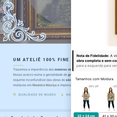
Nota de Fidelidade:
A vi
UM ATELIÊ 100% FINE ART
obra completa e sem co
para a esquerda para ver 
Trazemos a imponência das
maiores obras de arte do mundo
para o a
Nosso acervo reúne a genialidade de
grandes pintores renomados
, r
Tamanhos com Moldura
requinte inconfundível das obras do
século XIX
. Produção artesanal e
molduras em
Madeira Maciça
e impressão com
Pigmentação Mineral
.
-25% off
-25
QUALIDADE DE MUSEU
GARANTIA ETERNA
32 x 24 cm
41 x 30 