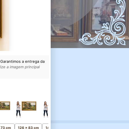
 Garantimos a entrega da
ize a imagem principal
161 x 105 cm
Monumental
x 73 cm
126 x 83 cm
141 x 92 cm