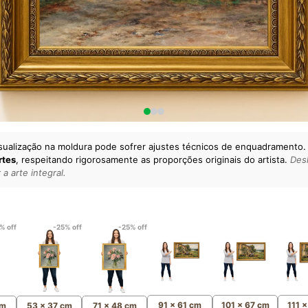
sualização na moldura pode sofrer ajustes técnicos de enquadramento.
rtes
, respeitando rigorosamente as proporções originais do artista.
Desl
a arte integral.
lto padrão da sua casa.
esgatando
artes reais
e o
m
Canvas 100% Algodão
,
% off
-25% off
-25% off
91 x 61 cm
101 x 67 cm
111 
cm
53 x 37 cm
71 x 48 cm