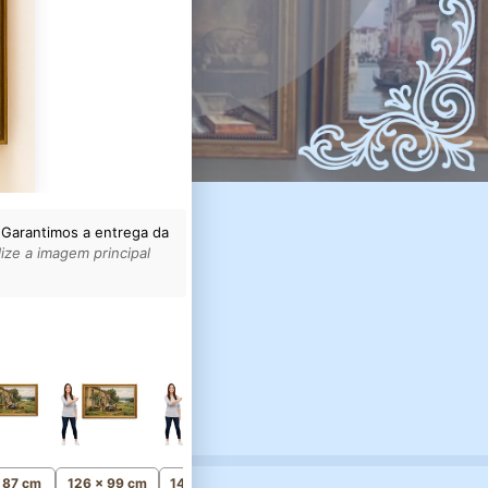
 Garantimos a entrega da
ize a imagem principal
161 x 126 cm
Monumental
x 87 cm
126 x 99 cm
141 x 110 cm