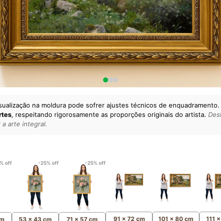
sualização na moldura pode sofrer ajustes técnicos de enquadramento.
rtes
, respeitando rigorosamente as proporções originais do artista.
Desl
a arte integral.
lto padrão da sua casa.
esgatando
artes reais
e o
m
Canvas 100% Algodão
,
% off
-25% off
-25% off
91 x 72 cm
101 x 80 cm
111 
cm
53 x 43 cm
71 x 57 cm