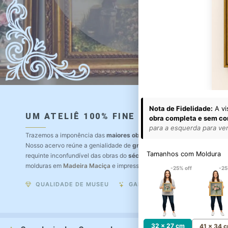
Nota de Fidelidade:
A vi
UM ATELIÊ 100% FINE ART
obra completa e sem co
para a esquerda para ver 
Trazemos a imponência das
maiores obras de arte do mundo
para o a
Nosso acervo reúne a genialidade de
grandes pintores renomados
, r
Tamanhos com Moldura
requinte inconfundível das obras do
século XIX
. Produção artesanal e
molduras em
Madeira Maciça
e impressão com
Pigmentação Mineral
.
-25% off
-25
QUALIDADE DE MUSEU
GARANTIA ETERNA
32 x 27 cm
41 x 34 