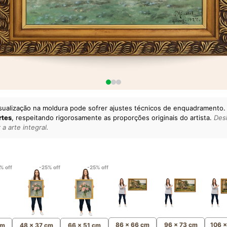
sualização na moldura pode sofrer ajustes técnicos de enquadramento.
rtes
, respeitando rigorosamente as proporções originais do artista.
Desl
a arte integral.
lto padrão da sua casa.
esgatando
artes reais
e o
m
Canvas 100% Algodão
,
% off
-25% off
-25% off
86 x 66 cm
96 x 73 cm
106 
cm
48 x 37 cm
66 x 51 cm