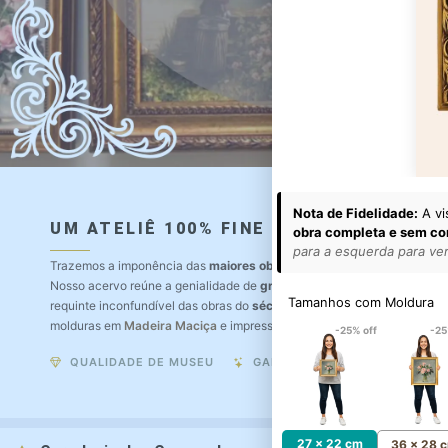
Nota de Fidelidade:
A vi
UM ATELIÊ 100% FINE ART
obra completa e sem co
para a esquerda para ver 
Trazemos a imponência das
maiores obras de arte do mundo
para o a
Nosso acervo reúne a genialidade de
grandes pintores renomados
, r
Tamanhos com Moldura
requinte inconfundível das obras do
século XIX
. Produção artesanal e
molduras em
Madeira Maciça
e impressão com
Pigmentação Mineral
.
-25% off
-25
QUALIDADE DE MUSEU
GARANTIA ETERNA
27 x 22 cm
36 x 28 