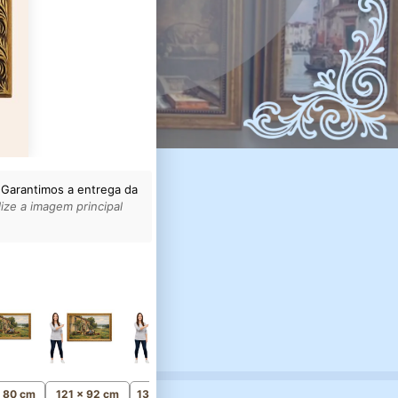
 Garantimos a entrega da
ize a imagem principal
156 x 118 cm
Monumental
x 80 cm
121 x 92 cm
136 x 103 cm