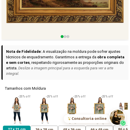
Curadoria das Campanhas
A seleção de obras-primas apresentadas em nossos vídeos nas redes
sociais, reunidas aqui para sua apreciação.
Nota de Fidelidade:
A visualização na moldura pode sofrer ajustes
técnicos de enquadramento. Garantimos a entrega da
obra completa
e sem cortes
, respeitando rigorosamente as proporções originais do
artista.
Deslize a imagem principal para a esquerda para ver a arte
integral.
Tamanhos com Moldura
VER DETALHES
VER DETALHES
VER DETALHE
-25% off
-25% off
-25% off
-25% off
Madona de Loreto
Narciso- caravaggio
Maria Antoniet
uma Rosa
R$ 538,42
R$ 365,92
R$ 365,92
(Pix)
(Pix)
(P
Consultoria online
27 x 21 cm
86 x 6
36 x 28 cm
48 x 36 cm
66 x 49 cm