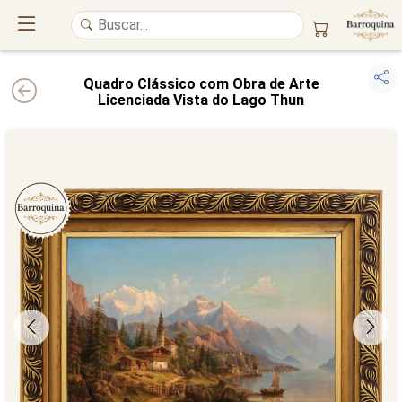
Quadro Clássico com Obra de Arte
Licenciada Vista do Lago Thun
UM ATELIÊ 100% FINE ART
Trazemos a imponência das
maiores obras de arte do mundo
para o
alto padrão da sua casa. Nosso acervo reúne a genialidade de
grandes
pintores renomados
, resgatando
artes reais
e o requinte inconfundível
das obras do
século XIX
. Produção artesanal em
Canvas 100% Algodão
,
molduras em
Madeira Maciça
e impressão com
Pigmentação Mineral
.
QUALIDADE DE MUSEU
GARANTIA ETERNA