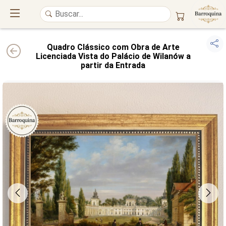
Quadro Clássico com Obra de Arte
Licenciada Vista do Palácio de Wilanów a
partir da Entrada
UM ATELIÊ 100% FINE ART
Trazemos a imponência das
maiores obras de arte do mundo
para o
alto padrão da sua casa. Nosso acervo reúne a genialidade de
grandes
pintores renomados
, resgatando
artes reais
e o requinte inconfundível
das obras do
século XIX
. Produção artesanal em
Canvas 100% Algodão
,
molduras em
Madeira Maciça
e impressão com
Pigmentação Mineral
.
QUALIDADE DE MUSEU
GARANTIA ETERNA