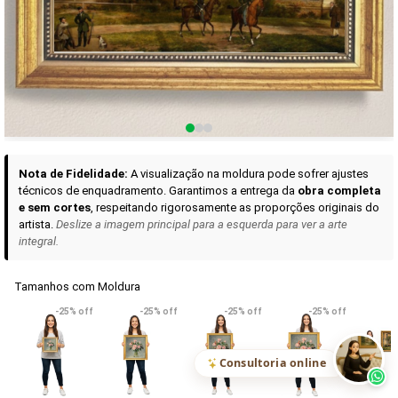
Curadoria das Campanhas
A seleção de obras-primas apresentadas em nossos vídeos nas redes
sociais, reunidas aqui para sua apreciação.
Nota de Fidelidade:
A visualização na moldura pode sofrer ajustes
técnicos de enquadramento. Garantimos a entrega da
obra completa
e sem cortes
, respeitando rigorosamente as proporções originais do
artista.
Deslize a imagem principal para a esquerda para ver a arte
integral.
Tamanhos com Moldura
VER DETALHES
VER DETALHES
VER DETALHE
-25% off
-25% off
-25% off
-25% off
Madona de Loreto
Narciso- caravaggio
Maria Antoniet
uma Rosa
R$ 538,42
R$ 365,92
R$ 365,92
(Pix)
(Pix)
(P
Consultoria online