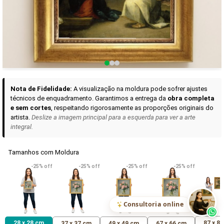
Curadoria das Campanhas
A seleção de obras-primas apresentadas em nossos vídeos nas redes
sociais, reunidas aqui para sua apreciação.
Nota de Fidelidade:
A visualização na moldura pode sofrer ajustes
técnicos de enquadramento. Garantimos a entrega da
obra completa
e sem cortes
, respeitando rigorosamente as proporções originais do
artista.
Deslize a imagem principal para a esquerda para ver a arte
integral.
Tamanhos com Moldura
VER DETALHES
VER DETALHES
VER DETALHE
-25% off
-25% off
-25% off
-25% off
Madona de Loreto
Narciso- caravaggio
Maria Antoniet
uma Rosa
R$ 538,42
R$ 365,92
R$ 365,92
(Pix)
(Pix)
(P
Consultoria online
28 x 28 cm
87 x 8
37 x 37 cm
49 x 49 cm
67 x 66 cm