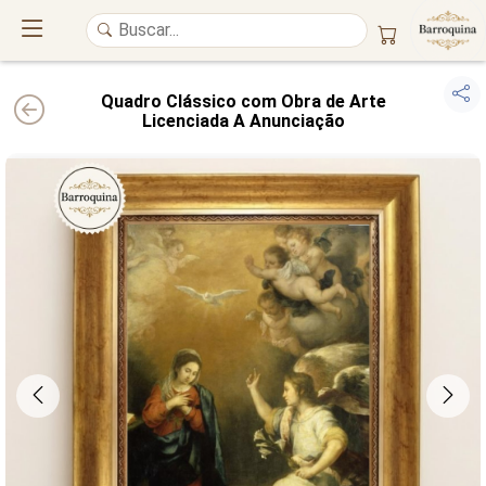
Quadro Clássico com Obra de Arte
Licenciada A Anunciação
UM ATELIÊ 100% FINE ART
Trazemos a imponência das
maiores obras de arte do mundo
para o
alto padrão da sua casa. Nosso acervo reúne a genialidade de
grandes
pintores renomados
, resgatando
artes reais
e o requinte inconfundível
das obras do
século XIX
. Produção artesanal em
Canvas 100% Algodão
,
molduras em
Madeira Maciça
e impressão com
Pigmentação Mineral
.
QUALIDADE DE MUSEU
GARANTIA ETERNA