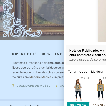
Nota de Fidelidade:
A vi
UM ATELIÊ 100% FINE ART
obra completa e sem co
para a esquerda para ver 
Trazemos a imponência das
maiores obras de arte do mundo
para o a
Nosso acervo reúne a genialidade de
grandes pintores renomados
, r
Tamanhos com Moldura
requinte inconfundível das obras do
século XIX
. Produção artesanal e
molduras em
Madeira Maciça
e impressão com
Pigmentação Mineral
.
-25% off
-25
QUALIDADE DE MUSEU
GARANTIA ETERNA
36 x 26 cm
45 x 31 