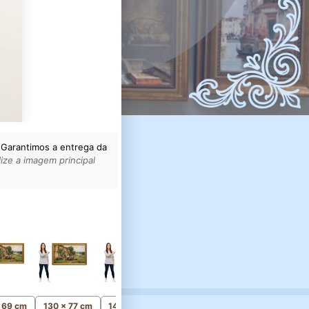
 Garantimos a entrega da
ize a imagem principal
165 x 96 cm
Monumental
x 69 cm
130 x 77 cm
145 x 85 cm