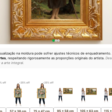
sualização na moldura pode sofrer ajustes técnicos de enquadramento.
rtes
, respeitando rigorosamente as proporções originais do artista.
Desl
a arte integral.
lto padrão da sua casa.
esgatando
artes reais
e o
m
Canvas 100% Algodão
,
% off
-25% off
-25% off
95 x 58 cm
105 x 63 cm
115 
cm
57 x 38 cm
75 x 47 cm