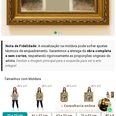
Curadoria das Campanhas
A seleção de obras-primas apresentadas em nossos vídeos nas redes
sociais, reunidas aqui para sua apreciação.
Nota de Fidelidade:
A visualização na moldura pode sofrer ajustes
técnicos de enquadramento. Garantimos a entrega da
obra completa
e sem cortes
, respeitando rigorosamente as proporções originais do
artista.
Deslize a imagem principal para a esquerda para ver a arte
integral.
Tamanhos com Moldura
VER DETALHES
VER DETALHES
VER DETALHE
-25% off
-25% off
-25% off
-25% off
Madona de Loreto
Narciso- caravaggio
Maria Antoniet
uma Rosa
R$ 538,42
R$ 365,92
R$ 365,92
(Pix)
(Pix)
(P
Consultoria online
32 x 22 cm
91 x 5
41 x 27 cm
53 x 33 cm
71 x 42 cm