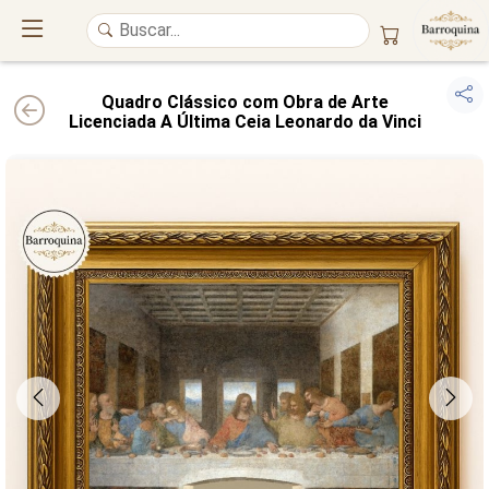
Quadro Clássico com Obra de Arte
Licenciada A Última Ceia Leonardo da Vinci
UM ATELIÊ 100% FINE ART
Trazemos a imponência das
maiores obras de arte do mundo
para o
alto padrão da sua casa. Nosso acervo reúne a genialidade de
grandes
pintores renomados
, resgatando
artes reais
e o requinte inconfundível
das obras do
século XIX
. Produção artesanal em
Canvas 100% Algodão
,
molduras em
Madeira Maciça
e impressão com
Pigmentação Mineral
.
QUALIDADE DE MUSEU
GARANTIA ETERNA