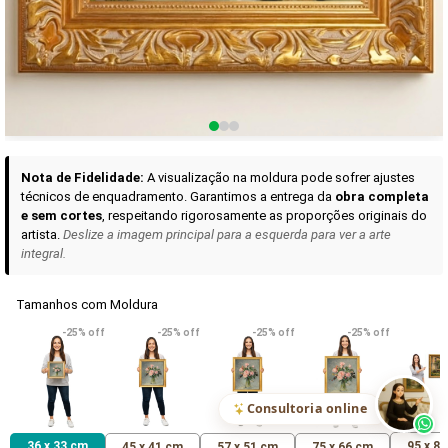
Curadoria das Campanhas
A seleção de obras-primas apresentadas em nossos vídeos nas redes
sociais, reunidas aqui para sua apreciação.
Nota de Fidelidade:
A visualização na moldura pode sofrer ajustes
técnicos de enquadramento. Garantimos a entrega da
obra completa
e sem cortes
, respeitando rigorosamente as proporções originais do
artista.
Deslize a imagem principal para a esquerda para ver a arte
integral.
Tamanhos com Moldura
VER DETALHES
VER DETALHES
VER DETALHE
-25% off
-25% off
-25% off
-25% off
Madona de Loreto
Narciso- caravaggio
Maria Antoniet
uma Rosa
R$ 538,42
R$ 365,92
R$ 365,92
(Pix)
(Pix)
(P
Consultoria online
36 x 33 cm
95 x 8
45 x 41 cm
57 x 51 cm
75 x 66 cm