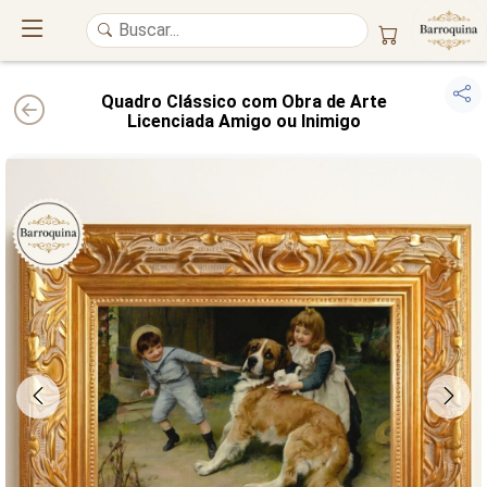
Quadro Clássico com Obra de Arte
Licenciada Amigo ou Inimigo
UM ATELIÊ 100% FINE ART
Trazemos a imponência das
maiores obras de arte do mundo
para o
alto padrão da sua casa. Nosso acervo reúne a genialidade de
grandes
pintores renomados
, resgatando
artes reais
e o requinte inconfundível
das obras do
século XIX
. Produção artesanal em
Canvas 100% Algodão
,
molduras em
Madeira Maciça
e impressão com
Pigmentação Mineral
.
QUALIDADE DE MUSEU
GARANTIA ETERNA