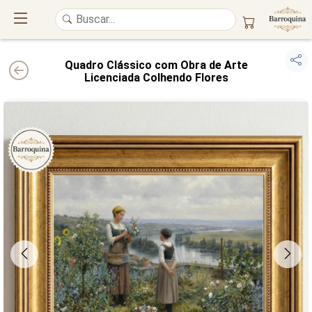
Quadro Clássico com Obra de Arte
Licenciada Colhendo Flores
UM ATELIÊ 100% FINE ART
Trazemos a imponência das
maiores obras de arte do mundo
para o
alto padrão da sua casa. Nosso acervo reúne a genialidade de
grandes
pintores renomados
, resgatando
artes reais
e o requinte inconfundível
das obras do
século XIX
. Produção artesanal em
Canvas 100% Algodão
,
molduras em
Madeira Maciça
e impressão com
Pigmentação Mineral
.
QUALIDADE DE MUSEU
GARANTIA ETERNA