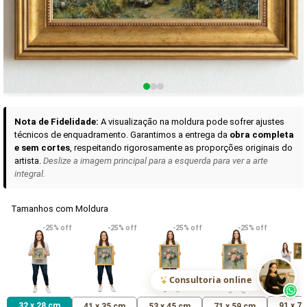
Curadoria das Campanhas
A seleção de obras-primas apresentadas em nossos vídeos nas redes
sociais, reunidas aqui para sua apreciação.
Nota de Fidelidade:
A visualização na moldura pode sofrer ajustes
técnicos de enquadramento. Garantimos a entrega da
obra completa
e sem cortes
, respeitando rigorosamente as proporções originais do
artista.
Deslize a imagem principal para a esquerda para ver a arte
integral.
Tamanhos com Moldura
VER DETALHES
VER DETALHES
VER DETALHE
-25% off
-25% off
-25% off
-25% off
Madona de Loreto
Narciso- caravaggio
Maria Antoniet
uma Rosa
R$ 538,42
R$ 365,92
R$ 365,92
(Pix)
(Pix)
(P
Consultoria online
32 x 28 cm
91 x 7
41 x 35 cm
53 x 45 cm
71 x 59 cm