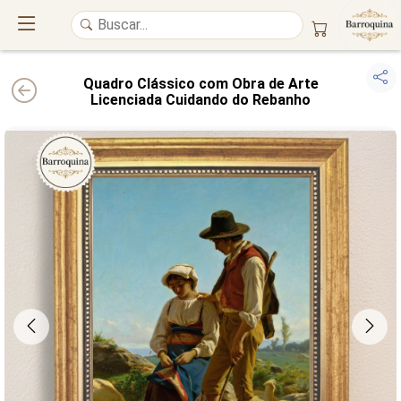
Quadro Clássico com Obra de Arte
Licenciada Cuidando do Rebanho
UM ATELIÊ 100% FINE ART
Trazemos a imponência das
maiores obras de arte do mundo
para o
alto padrão da sua casa. Nosso acervo reúne a genialidade de
grandes
pintores renomados
, resgatando
artes reais
e o requinte inconfundível
das obras do
século XIX
. Produção artesanal em
Canvas 100% Algodão
,
molduras em
Madeira Maciça
e impressão com
Pigmentação Mineral
.
QUALIDADE DE MUSEU
GARANTIA ETERNA