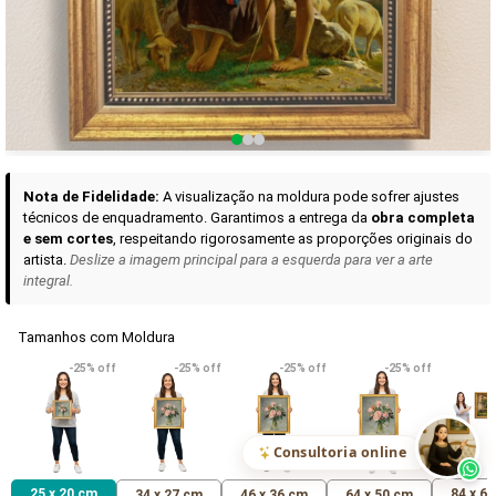
Curadoria das Campanhas
A seleção de obras-primas apresentadas em nossos vídeos nas redes
sociais, reunidas aqui para sua apreciação.
Nota de Fidelidade:
A visualização na moldura pode sofrer ajustes
técnicos de enquadramento. Garantimos a entrega da
obra completa
e sem cortes
, respeitando rigorosamente as proporções originais do
artista.
Deslize a imagem principal para a esquerda para ver a arte
integral.
Tamanhos com Moldura
VER DETALHES
VER DETALHES
VER DETALHE
-25% off
-25% off
-25% off
-25% off
Madona de Loreto
Narciso- caravaggio
Maria Antoniet
uma Rosa
R$ 538,42
R$ 365,92
R$ 365,92
(Pix)
(Pix)
(P
Consultoria online
25 x 20 cm
84 x 6
34 x 27 cm
46 x 36 cm
64 x 50 cm