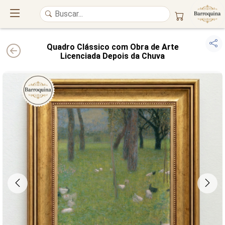
Quadro Clássico com Obra de Arte
Licenciada Depois da Chuva
UM ATELIÊ 100% FINE ART
Trazemos a imponência das
maiores obras de arte do mundo
para o
alto padrão da sua casa. Nosso acervo reúne a genialidade de
grandes
pintores renomados
, resgatando
artes reais
e o requinte inconfundível
das obras do
século XIX
. Produção artesanal em
Canvas 100% Algodão
,
molduras em
Madeira Maciça
e impressão com
Pigmentação Mineral
.
QUALIDADE DE MUSEU
GARANTIA ETERNA