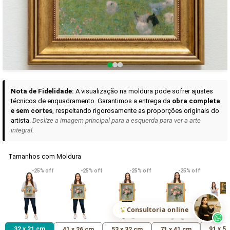
Curadoria das Campanhas
A seleção de obras-primas apresentadas em nossos vídeos nas redes
sociais, reunidas aqui para sua apreciação.
Nota de Fidelidade:
A visualização na moldura pode sofrer ajustes
técnicos de enquadramento. Garantimos a entrega da
obra completa
e sem cortes
, respeitando rigorosamente as proporções originais do
artista.
Deslize a imagem principal para a esquerda para ver a arte
integral.
Tamanhos com Moldura
VER DETALHES
VER DETALHES
VER DETALHE
-25% off
-25% off
-25% off
-25% off
Madona de Loreto
Narciso- caravaggio
Maria Antoniet
uma Rosa
R$ 538,42
R$ 365,92
R$ 365,92
(Pix)
(Pix)
(P
Consultoria online
32 x 21 cm
91 x 5
41 x 26 cm
53 x 32 cm
71 x 41 cm