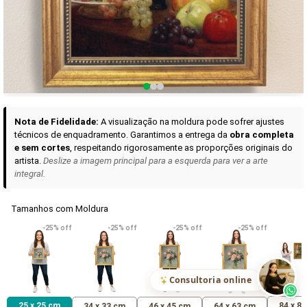
Curadoria das Campanhas
A seleção de obras-primas apresentadas em nossos vídeos nas redes
sociais, reunidas aqui para sua apreciação.
Nota de Fidelidade:
A visualização na moldura pode sofrer ajustes
técnicos de enquadramento. Garantimos a entrega da
obra completa
e sem cortes
, respeitando rigorosamente as proporções originais do
artista.
Deslize a imagem principal para a esquerda para ver a arte
integral.
Tamanhos com Moldura
VER DETALHES
VER DETALHES
VER DETALHE
-25% off
-25% off
-25% off
-25% off
Madona de Loreto
Narciso- caravaggio
Maria Antoniet
uma Rosa
R$ 538,42
R$ 365,92
R$ 365,92
(Pix)
(Pix)
(P
Consultoria online
25 x 25 cm
84 x 8
34 x 33 cm
46 x 45 cm
64 x 63 cm