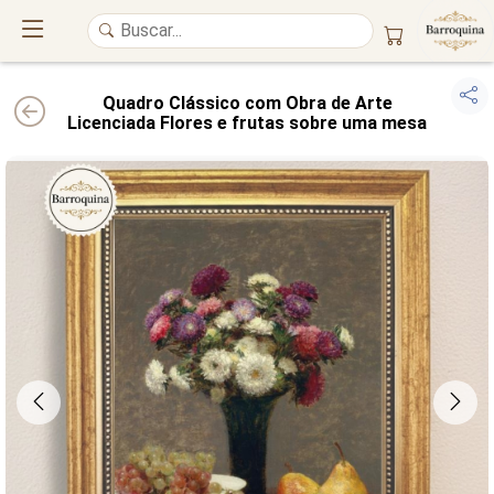
Quadro Clássico com Obra de Arte
Licenciada Flores e frutas sobre uma mesa
UM ATELIÊ 100% FINE ART
Trazemos a imponência das
maiores obras de arte do mundo
para o
alto padrão da sua casa. Nosso acervo reúne a genialidade de
grandes
pintores renomados
, resgatando
artes reais
e o requinte inconfundível
das obras do
século XIX
. Produção artesanal em
Canvas 100% Algodão
,
molduras em
Madeira Maciça
e impressão com
Pigmentação Mineral
.
QUALIDADE DE MUSEU
GARANTIA ETERNA