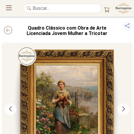
Quadro Clássico com Obra de Arte
Licenciada Jovem Mulher a Tricotar
UM ATELIÊ 100% FINE ART
Trazemos a imponência das
maiores obras de arte do mundo
para o
alto padrão da sua casa. Nosso acervo reúne a genialidade de
grandes
pintores renomados
, resgatando
artes reais
e o requinte inconfundível
das obras do
século XIX
. Produção artesanal em
Canvas 100% Algodão
,
molduras em
Madeira Maciça
e impressão com
Pigmentação Mineral
.
QUALIDADE DE MUSEU
GARANTIA ETERNA