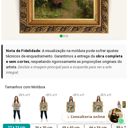
Curadoria das Campanhas
A seleção de obras-primas apresentadas em nossos vídeos nas redes
sociais, reunidas aqui para sua apreciação.
Nota de Fidelidade:
A visualização na moldura pode sofrer ajustes
técnicos de enquadramento. Garantimos a entrega da
obra completa
e sem cortes
, respeitando rigorosamente as proporções originais do
artista.
Deslize a imagem principal para a esquerda para ver a arte
integral.
Tamanhos com Moldura
VER DETALHES
VER DETALHES
VER DETALHE
-25% off
-25% off
-25% off
-25% off
Madona de Loreto
Narciso- caravaggio
Maria Antoniet
uma Rosa
R$ 538,42
R$ 365,92
R$ 365,92
(Pix)
(Pix)
(P
Consultoria online
27 x 23 cm
86 x 7
36 x 30 cm
48 x 40 cm
66 x 54 cm