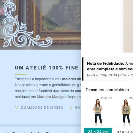
Nota de Fidelidade:
A vi
UM ATELIÊ 100% FINE ART
obra completa e sem co
para a esquerda para ver 
Trazemos a imponência das
maiores obras de arte do mundo
para o a
Nosso acervo reúne a genialidade de
grandes pintores renomados
, r
Tamanhos com Moldura
requinte inconfundível das obras do
século XIX
. Produção artesanal e
molduras em
Madeira Maciça
e impressão com
Pigmentação Mineral
.
-25% off
-25
QUALIDADE DE MUSEU
GARANTIA ETERNA
28 x 24 cm
37 x 31 