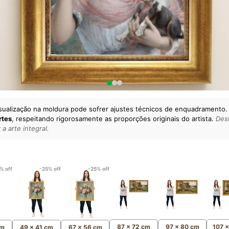
sualização na moldura pode sofrer ajustes técnicos de enquadramento.
rtes
, respeitando rigorosamente as proporções originais do artista.
Desl
a arte integral.
lto padrão da sua casa.
esgatando
artes reais
e o
m
Canvas 100% Algodão
,
% off
-25% off
-25% off
87 x 72 cm
97 x 80 cm
107 
cm
49 x 41 cm
67 x 56 cm