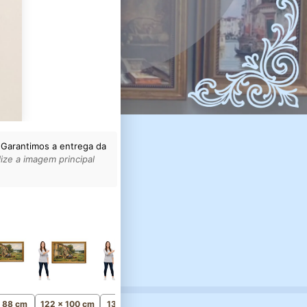
 Garantimos a entrega da
ize a imagem principal
157 x 128 cm
Monumental
x 88 cm
122 x 100 cm
137 x 112 cm