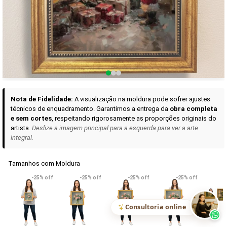
Curadoria das Campanhas
A seleção de obras-primas apresentadas em nossos vídeos nas redes
sociais, reunidas aqui para sua apreciação.
Nota de Fidelidade:
A visualização na moldura pode sofrer ajustes
técnicos de enquadramento. Garantimos a entrega da
obra completa
e sem cortes
, respeitando rigorosamente as proporções originais do
artista.
Deslize a imagem principal para a esquerda para ver a arte
integral.
Tamanhos com Moldura
VER DETALHES
VER DETALHES
VER DETALHE
-25% off
-25% off
-25% off
-25% off
Madona de Loreto
Narciso- caravaggio
Maria Antoniet
uma Rosa
R$ 538,42
R$ 365,92
R$ 365,92
(Pix)
(Pix)
(P
Consultoria online