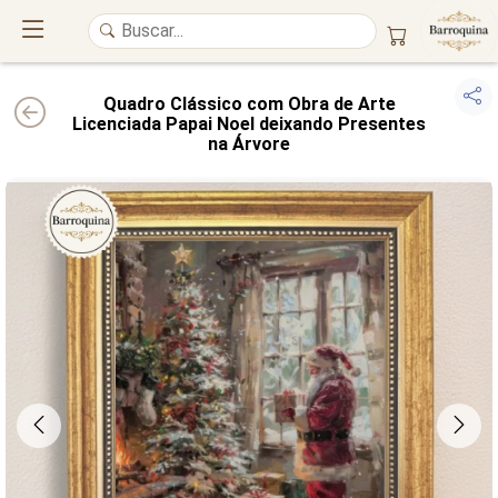
Quadro Clássico com Obra de Arte
Licenciada Papai Noel deixando Presentes
na Árvore
UM ATELIÊ 100% FINE ART
Trazemos a imponência das
maiores obras de arte do mundo
para o
alto padrão da sua casa. Nosso acervo reúne a genialidade de
grandes
pintores renomados
, resgatando
artes reais
e o requinte inconfundível
das obras do
século XIX
. Produção artesanal em
Canvas 100% Algodão
,
molduras em
Madeira Maciça
e impressão com
Pigmentação Mineral
.
QUALIDADE DE MUSEU
GARANTIA ETERNA