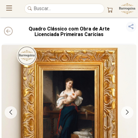
Quadro Clássico com Obra de Arte
Licenciada Primeiras Carícias
UM ATELIÊ 100% FINE ART
Trazemos a imponência das
maiores obras de arte do mundo
para o
alto padrão da sua casa. Nosso acervo reúne a genialidade de
grandes
pintores renomados
, resgatando
artes reais
e o requinte inconfundível
das obras do
século XIX
. Produção artesanal em
Canvas 100% Algodão
,
molduras em
Madeira Maciça
e impressão com
Pigmentação Mineral
.
QUALIDADE DE MUSEU
GARANTIA ETERNA