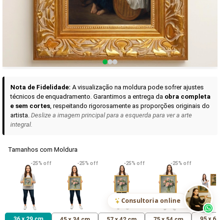
Curadoria das Campanhas
A seleção de obras-primas apresentadas em nossos vídeos nas redes
sociais, reunidas aqui para sua apreciação.
Nota de Fidelidade:
A visualização na moldura pode sofrer ajustes
técnicos de enquadramento. Garantimos a entrega da
obra completa
e sem cortes
, respeitando rigorosamente as proporções originais do
artista.
Deslize a imagem principal para a esquerda para ver a arte
integral.
Tamanhos com Moldura
VER DETALHES
VER DETALHES
VER DETALHE
-25% off
-25% off
-25% off
-25% off
Madona de Loreto
Narciso- caravaggio
Maria Antoniet
uma Rosa
R$ 538,42
R$ 365,92
R$ 365,92
(Pix)
(Pix)
(P
Consultoria online
36 x 29 cm
95 x 6
45 x 34 cm
57 x 42 cm
75 x 54 cm