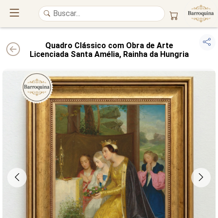
Quadro Clássico com Obra de Arte
Licenciada Santa Amélia, Rainha da Hungria
UM ATELIÊ 100% FINE ART
Trazemos a imponência das
maiores obras de arte do mundo
para o
alto padrão da sua casa. Nosso acervo reúne a genialidade de
grandes
pintores renomados
, resgatando
artes reais
e o requinte inconfundível
das obras do
século XIX
. Produção artesanal em
Canvas 100% Algodão
,
molduras em
Madeira Maciça
e impressão com
Pigmentação Mineral
.
QUALIDADE DE MUSEU
GARANTIA ETERNA