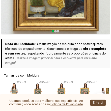
Curadoria das Campanhas
A seleção de obras-primas apresentadas em nossos vídeos nas redes
sociais, reunidas aqui para sua apreciação.
Nota de Fidelidade:
A visualização na moldura pode sofrer ajustes
técnicos de enquadramento. Garantimos a entrega da
obra completa
e sem cortes
, respeitando rigorosamente as proporções originais do
artista.
Deslize a imagem principal para a esquerda para ver a arte
integral.
Tamanhos com Moldura
VER DETALHES
VER DETALHES
VER DETALHE
-25% off
-25% off
-25% off
-25% off
Madona de Loreto
Narciso- caravaggio
Maria Antoniet
uma Rosa
R$ 538,42
R$ 365,92
R$ 365,92
(Pix)
(Pix)
(P
Usamos cookies para melhorar sua experiência. Ao
Consultoria online
Entendi
continuar, você aceita nossa
Política de Privacidade
.
32 x 25 cm
91 x 6
41 x 30 cm
53 x 38 cm
71 x 50 cm