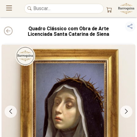
Quadro Clássico com Obra de Arte
Licenciada Santa Catarina de Siena
UM ATELIÊ 100% FINE ART
Trazemos a imponência das
maiores obras de arte do mundo
para o
alto padrão da sua casa. Nosso acervo reúne a genialidade de
grandes
pintores renomados
, resgatando
artes reais
e o requinte inconfundível
das obras do
século XIX
. Produção artesanal em
Canvas 100% Algodão
,
molduras em
Madeira Maciça
e impressão com
Pigmentação Mineral
.
QUALIDADE DE MUSEU
GARANTIA ETERNA