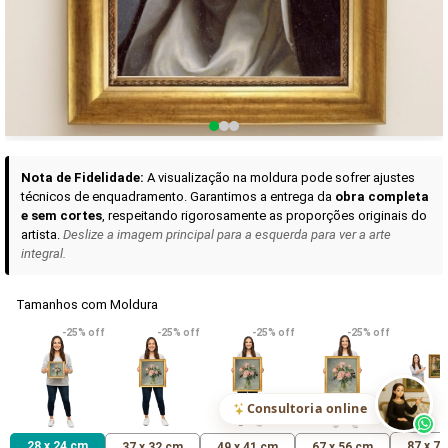
Curadoria das Campanhas
A seleção de obras-primas apresentadas em nossos vídeos nas redes
sociais, reunidas aqui para sua apreciação.
Nota de Fidelidade:
A visualização na moldura pode sofrer ajustes
técnicos de enquadramento. Garantimos a entrega da
obra completa
e sem cortes
, respeitando rigorosamente as proporções originais do
artista.
Deslize a imagem principal para a esquerda para ver a arte
integral.
Tamanhos com Moldura
VER DETALHES
VER DETALHES
VER DETALHE
-25% off
-25% off
-25% off
-25% off
Madona de Loreto
Narciso- caravaggio
Maria Antoniet
uma Rosa
R$ 538,42
R$ 365,92
R$ 365,92
(Pix)
(Pix)
(P
Consultoria online
28 x 24 cm
87 x 7
37 x 32 cm
49 x 41 cm
67 x 56 cm