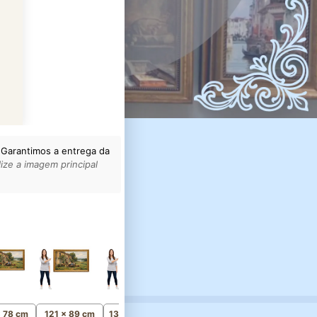
 Garantimos a entrega da
ize a imagem principal
156 x 114 cm
Monumental
x 78 cm
121 x 89 cm
136 x 100 cm