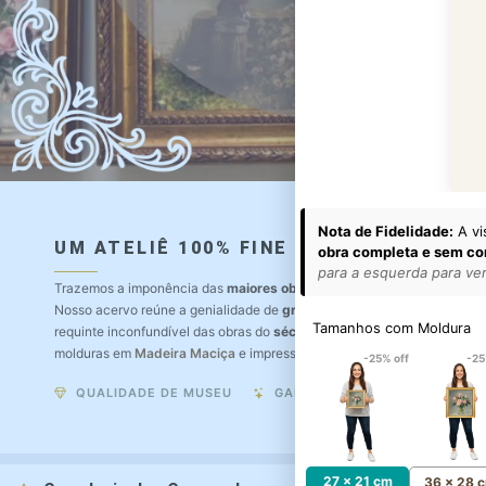
Nota de Fidelidade:
A vi
UM ATELIÊ 100% FINE ART
obra completa e sem co
para a esquerda para ver 
Trazemos a imponência das
maiores obras de arte do mundo
para o a
Nosso acervo reúne a genialidade de
grandes pintores renomados
, r
Tamanhos com Moldura
requinte inconfundível das obras do
século XIX
. Produção artesanal e
molduras em
Madeira Maciça
e impressão com
Pigmentação Mineral
.
-25% off
-25
QUALIDADE DE MUSEU
GARANTIA ETERNA
27 x 21 cm
36 x 28 