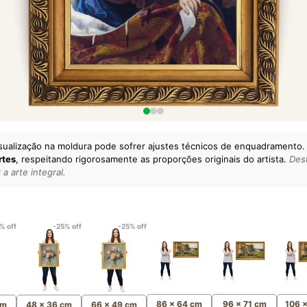
sualização na moldura pode sofrer ajustes técnicos de enquadramento.
rtes
, respeitando rigorosamente as proporções originais do artista.
Desl
a arte integral.
lto padrão da sua casa.
esgatando
artes reais
e o
m
Canvas 100% Algodão
,
% off
-25% off
-25% off
86 x 64 cm
96 x 71 cm
106 
cm
48 x 36 cm
66 x 49 cm