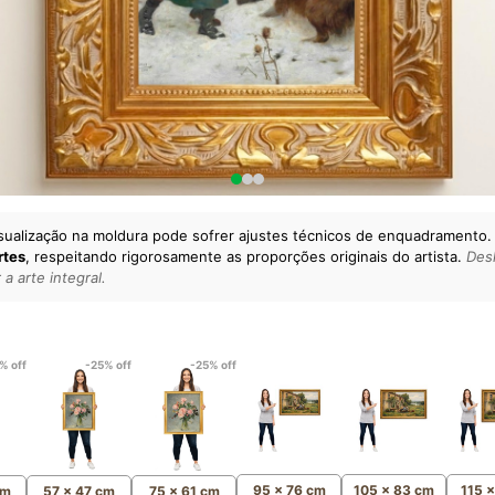
sualização na moldura pode sofrer ajustes técnicos de enquadramento.
rtes
, respeitando rigorosamente as proporções originais do artista.
Desl
a arte integral.
lto padrão da sua casa.
esgatando
artes reais
e o
m
Canvas 100% Algodão
,
% off
-25% off
-25% off
95 x 76 cm
105 x 83 cm
115 
cm
57 x 47 cm
75 x 61 cm