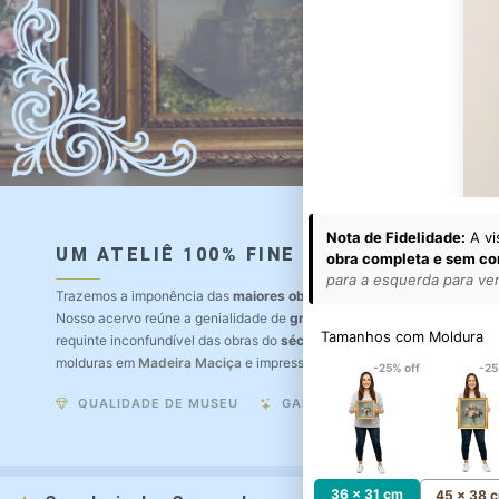
Nota de Fidelidade:
A vi
UM ATELIÊ 100% FINE ART
obra completa e sem co
para a esquerda para ver 
Trazemos a imponência das
maiores obras de arte do mundo
para o a
Nosso acervo reúne a genialidade de
grandes pintores renomados
, r
Tamanhos com Moldura
requinte inconfundível das obras do
século XIX
. Produção artesanal e
molduras em
Madeira Maciça
e impressão com
Pigmentação Mineral
.
-25% off
-25
QUALIDADE DE MUSEU
GARANTIA ETERNA
36 x 31 cm
45 x 38 