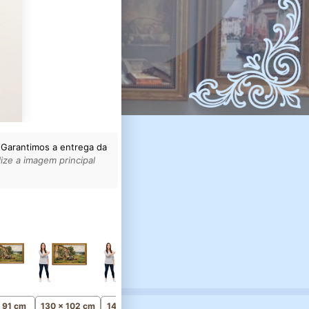
 Garantimos a entrega da
ize a imagem principal
165 x 129 cm
Monumental
x 91 cm
130 x 102 cm
145 x 114 cm