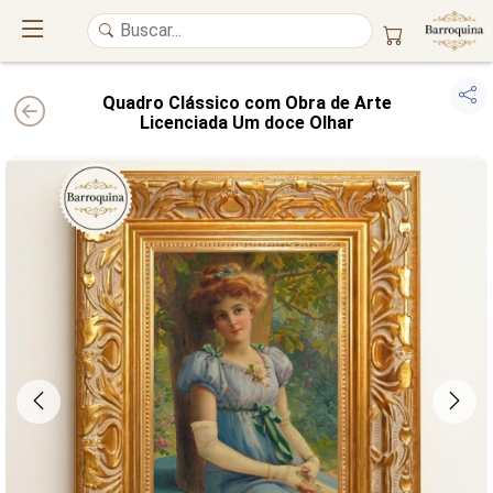
Quadro Clássico com Obra de Arte
Licenciada Um doce Olhar
UM ATELIÊ 100% FINE ART
Trazemos a imponência das
maiores obras de arte do mundo
para o
alto padrão da sua casa. Nosso acervo reúne a genialidade de
grandes
pintores renomados
, resgatando
artes reais
e o requinte inconfundível
das obras do
século XIX
. Produção artesanal em
Canvas 100% Algodão
,
molduras em
Madeira Maciça
e impressão com
Pigmentação Mineral
.
QUALIDADE DE MUSEU
GARANTIA ETERNA