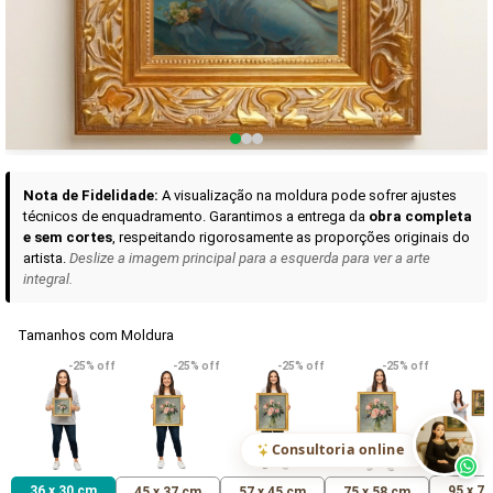
Curadoria das Campanhas
A seleção de obras-primas apresentadas em nossos vídeos nas redes
sociais, reunidas aqui para sua apreciação.
Nota de Fidelidade:
A visualização na moldura pode sofrer ajustes
técnicos de enquadramento. Garantimos a entrega da
obra completa
e sem cortes
, respeitando rigorosamente as proporções originais do
artista.
Deslize a imagem principal para a esquerda para ver a arte
integral.
Tamanhos com Moldura
VER DETALHES
VER DETALHES
VER DETALHE
-25% off
-25% off
-25% off
-25% off
Madona de Loreto
Narciso- caravaggio
Maria Antoniet
uma Rosa
R$ 538,42
R$ 365,92
R$ 365,92
(Pix)
(Pix)
(P
Consultoria online
36 x 30 cm
95 x 7
45 x 37 cm
57 x 45 cm
75 x 58 cm