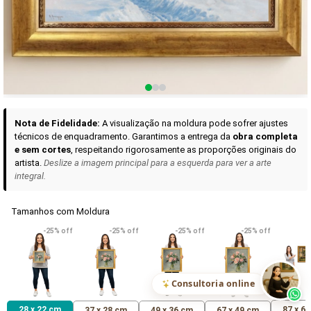
Curadoria das Campanhas
A seleção de obras-primas apresentadas em nossos vídeos nas redes
sociais, reunidas aqui para sua apreciação.
Nota de Fidelidade:
A visualização na moldura pode sofrer ajustes
técnicos de enquadramento. Garantimos a entrega da
obra completa
e sem cortes
, respeitando rigorosamente as proporções originais do
artista.
Deslize a imagem principal para a esquerda para ver a arte
integral.
Tamanhos com Moldura
VER DETALHES
VER DETALHES
VER DETALHE
-25% off
-25% off
-25% off
-25% off
Madona de Loreto
Narciso- caravaggio
Maria Antoniet
uma Rosa
R$ 538,42
R$ 365,92
R$ 365,92
(Pix)
(Pix)
(P
Consultoria online
28 x 22 cm
87 x 6
37 x 28 cm
49 x 36 cm
67 x 49 cm