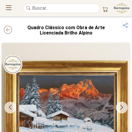
Quadro Clássico com Obra de Arte
Licenciada Brilho Alpino
UM ATELIÊ 100% FINE ART
Trazemos a imponência das
maiores obras de arte do mundo
para o
alto padrão da sua casa. Nosso acervo reúne a genialidade de
grandes
pintores renomados
, resgatando
artes reais
e o requinte inconfundível
das obras do
século XIX
. Produção artesanal em
Canvas 100% Algodão
,
molduras em
Madeira Maciça
e impressão com
Pigmentação Mineral
.
QUALIDADE DE MUSEU
GARANTIA ETERNA